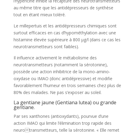
l’hypéricine inhibe la recapture des neurotransmetteurs
au même titre que les antidépresseurs de synthèse
tout en étant mieux toléré.
Le millepertuis et les antidépresseurs chimiques sont
surtout efficaces en cas d’hypométhylation avec une
histamine élevée supérieure à 800 μg/l (dans ce cas les
neurotransmetteurs sont faibles).
Il influence activement le métabolisme des
neurotransmetteurs (notamment la sérotonine),
possède une action inhibitrice de la mono-amino-
oxydase ou IMAO (donc antidépressive) et modifie
favorablement l’humeur en trois semaines chez plus de
80% des malades. Ne pas s’exposer au soleil.
La gentiane jaune (Gentiana lutea) ou grande
gentiane.
Par ses xanthones (antioxydants), pourvue d’une
action IMAO qui limite l’élimination trop rapide des
neurotransmetteurs, telle la sérotonine. « Elle remet