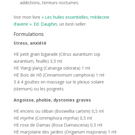
addictions, terreurs nocturnes.
Voir mon livre
« Les huiles essentielles, médecine
d’avenir ». Ed. Dauphin
, un best-seller.
Formulations
Stress, anxiété
HE petit grain bigarade (Citrus aurantium ssp
aurantium, feuille) 3,5 ml
HE Ylang-ylang (Cananga odorata) 1 ml
HE Bois de Hô (Cinnamomum camphora) 1 ml
3 à 4 gouttes en massage sur le plexus solaire
(sternum) ou les poignets.
Angoisse, phobie, dystonies graves
HE encens ou oliban (Boswellia carterii) 0,5 ml
HE myrrhe (Commiphora myrrha) 0,5 ml
HE rose de Damas (Rosa Damascena) 0,5 ml
HE marjolaine des jardins (Origanum majorana) 1 ml