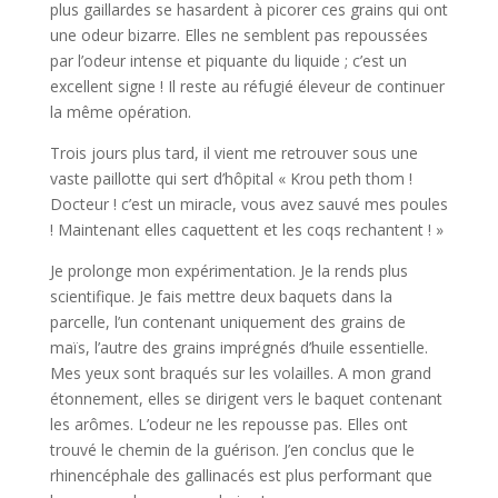
plus gaillardes se hasardent à picorer ces grains qui ont
une odeur bizarre. Elles ne semblent pas repoussées
par l’odeur intense et piquante du liquide ; c’est un
excellent signe ! Il reste au réfugié éleveur de continuer
la même opération.
Trois jours plus tard, il vient me retrouver sous une
vaste paillotte qui sert d’hôpital « Krou peth thom !
Docteur ! c’est un miracle, vous avez sauvé mes poules
! Maintenant elles caquettent et les coqs rechantent ! »
Je prolonge mon expérimentation. Je la rends plus
scientifique. Je fais mettre deux baquets dans la
parcelle, l’un contenant uniquement des grains de
maïs, l’autre des grains imprégnés d’huile essentielle.
Mes yeux sont braqués sur les volailles. A mon grand
étonnement, elles se dirigent vers le baquet contenant
les arômes. L’odeur ne les repousse pas. Elles ont
trouvé le chemin de la guérison. J’en conclus que le
rhinencéphale des gallinacés est plus performant que