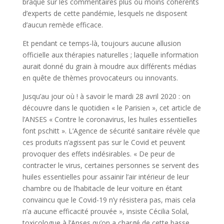
braqué sur les commentaires plus ou moins cohérents
d’experts de cette pandémie, lesquels ne disposent
d’aucun remède efficace.
Et pendant ce temps-là, toujours aucune allusion
officielle aux thérapies naturelles ; laquelle information
aurait donné du grain à moudre aux différents médias
en quête de thèmes provocateurs ou innovants.
Jusqu’au jour où ! à savoir le mardi 28 avril 2020 : on
découvre dans le quotidien « le Parisien », cet article de
l’ANSES « Contre le coronavirus, les huiles essentielles
font pschitt ». L’Agence de sécurité sanitaire révèle que
ces produits n’agissent pas sur le Covid et peuvent
provoquer des effets indésirables. « De peur de
contracter le virus, certaines personnes se servent des
huiles essentielles pour assainir l’air intérieur de leur
chambre ou de l’habitacle de leur voiture en étant
convaincu que le Covid-19 n’y résistera pas, mais cela
n’a aucune efficacité prouvée », insiste Cécilia Solal,
toxicologue à l’Anses qu’on a chargé de cette basse