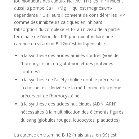
(ou bloqueurs des canaux Na+/K+ H+) les IPP inhibent
aussi la pompe Ca++ /Mg++ qui est magnésium-
dépendante ? D’ailleurs il convient de considérer les IPP
comme des inhibiteurs calciques en inhibant
l’absorption du complexe FI-FE au niveau de la partie
terminale de l’iléon, les IPP pourraient induire une
carence en vitamine B 12qu’est indispensable :
à la synthèse des acides aminés soufrés (voie de
l’homocystéine, du glutathion et des protéines
soufrées)
à la synthèse de l’acétylcholine dont le précurseur,
la choline, est dérivée de la méthionine elle-même
précurseur de l’homocystéine
à la synthèse des acides nucléiques (ADN, ARN)
nécessaires à la multiplication des éléments figurés
du sang (globules rouges, leucocytes, plaquettes)
La carence en vitamine B 12 (mais aussi en B9) est