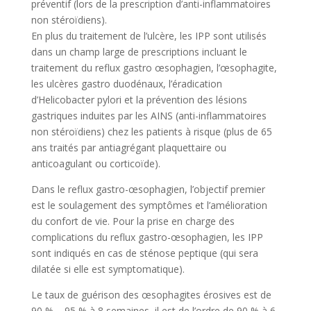
préventif (lors de la prescription d’anti-inflammatoires
non stéroïdiens).
En plus du traitement de l’ulcère, les IPP sont utilisés
dans un champ large de prescriptions incluant le
traitement du reflux gastro œsophagien, l’œsophagite,
les ulcères gastro duodénaux, l’éradication
d’Helicobacter pylori et la prévention des lésions
gastriques induites par les AINS (anti-inflammatoires
non stéroïdiens) chez les patients à risque (plus de 65
ans traités par antiagrégant plaquettaire ou
anticoagulant ou corticoïde).
Dans le reflux gastro-œsophagien, l’objectif premier
est le soulagement des symptômes et l’amélioration
du confort de vie. Pour la prise en charge des
complications du reflux gastro-œsophagien, les IPP
sont indiqués en cas de sténose peptique (qui sera
dilatée si elle est symptomatique).
Le taux de guérison des œsophagites érosives est de
90 % – 95 % à 8 semaines, il est de l’ordre de 90 % à 6