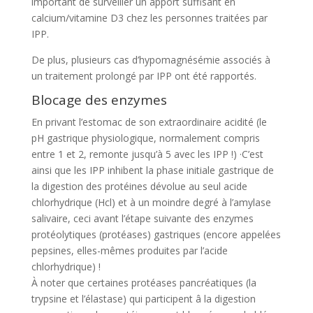
important de surveiller un apport suffisant en
calcium/vitamine D3 chez les personnes traitées par
IPP.
De plus, plusieurs cas d’hypomagnésémie associés à
un traitement prolongé par IPP ont été rapportés.
Blocage des enzymes
En privant l’estomac de son extraordinaire acidité (le
pH gastrique physiologique, normalement compris
entre 1 et 2, remonte jusqu’à 5 avec les IPP !) ·C’est
ainsi que les IPP inhibent la phase initiale gastrique de
la digestion des protéines dévolue au seul acide
chlorhydrique (Hcl) et à un moindre degré à l’amylase
salivaire, ceci avant l’étape suivante des enzymes
protéolytiques (protéases) gastriques (encore appelées
pepsines, elles-mêmes produites par l’acide
chlorhydrique) !
À noter que certaines protéases pancréatiques (la
trypsine et l’élastase) qui participent â la digestion