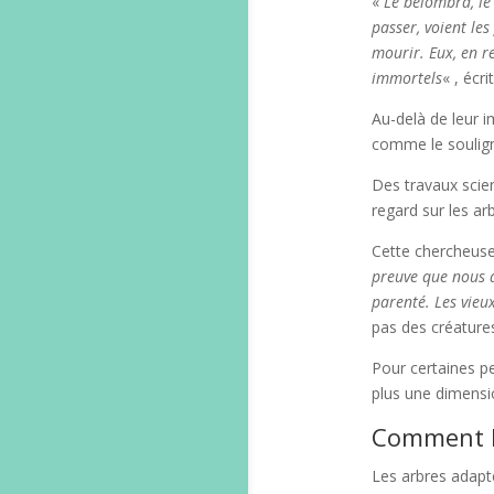
«
Le bélombra, le 
passer, voient les
mourir. Eux, en r
immortels
« , écri
Au-delà de leur 
comme le soulign
Des travaux scie
regard sur les ar
Cette chercheus
preuve que nous a
parenté. Les vieux
pas des créature
Pour certaines pe
plus une dimensi
Comment l
Les arbres adapt