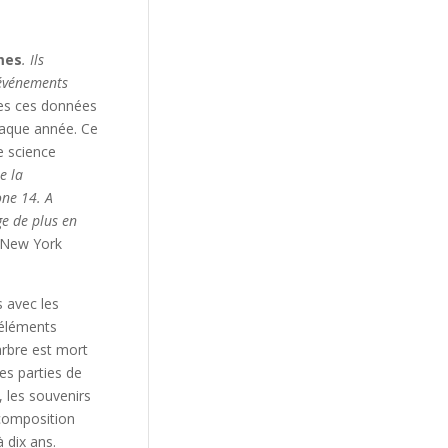
mes
. Ils
 événements
es ces données
haque année. Ce
e science
e la
one 14. A
e de plus en
e New York
 avec les
’éléments
 arbre est mort
es parties de
, les souvenirs
 composition
 dix ans.