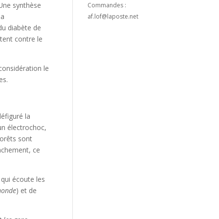
 Une synthèse
Commandes :
la
af.lof@laposte.net
 du diabète de
tent contre le
 considération le
es.
éfiguré la
’un électrochoc,
forêts sont
tachement, ce
qui écoute les
monde
) et de