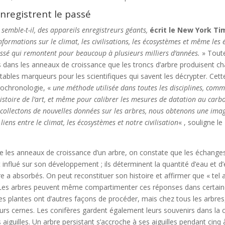
nregistrent le passé
 semble-t-il, des appareils enregistreurs géants,
écrit le New York Ti
nformations sur le climat, les civilisations, les écosystèmes et même les
ssé qui remontent pour beaucoup à plusieurs milliers d’années.
» Tout
s dans les anneaux de croissance que les troncs d’arbre produisent c
ritables marqueurs pour les scientifiques qui savent les décrypter. Cett
drochronologie, «
une méthode utilisée dans toutes les disciplines, comm
’histoire de l’art, et même pour calibrer les mesures de datation au carb
ollectons de nouvelles données sur les arbres, nous obtenons une imag
 liens entre le climat, les écosystèmes et notre civilisation
« , souligne l
e les anneaux de croissance d’un arbre, on constate que les échanges
 influé sur son développement ; ils déterminent la quantité d’eau et d
rbre a absorbés. On peut reconstituer son histoire et affirmer que « tel
 Les arbres peuvent même compartimenter ces réponses dans certain
res plantes ont d’autres façons de procéder, mais chez tous les arbres
eurs cernes. Les conifères gardent également leurs souvenirs dans la
 aiguilles. Un arbre persistant s’accroche à ses aiguilles pendant cinq à