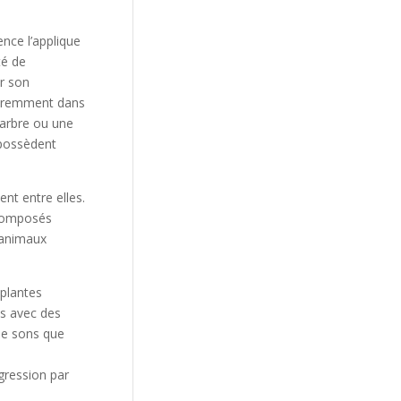
nce l’applique
té de
r son
fféremment dans
 arbre ou une
n possèdent
nt entre elles.
 composés
t animaux
 plantes
s avec des
de sons que
gression par