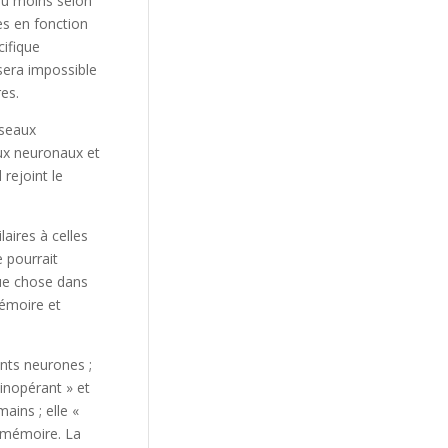
 du moins selon
es en fonction
cifique
 sera impossible
es.
éseaux
ux neuronaux et
rejoint le
laires à celles
 pourrait
que chose dans
mémoire et
nts neurones ;
inopérant » et
ains ; elle «
la mémoire. La