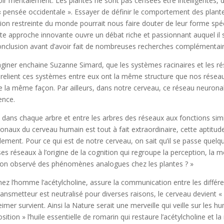
voir mentalement. Les plantes ne sont pas censées être intelligentes,
 « pensée occidentale ». Essayer de définir le comportement des plant
ion restreinte du monde pourrait nous faire douter de leur forme spé
ette approche innovante ouvre un débat riche et passionnant auquel il
onclusion avant d’avoir fait de nombreuses recherches complémentair
aginer enchaine Suzanne Simard, que les systèmes racinaires et les r
 relient ces systèmes entre eux ont la même structure que nos résea
 la même façon. Par ailleurs, dans notre cerveau, ce réseau neuronal 
ence.
ste dans chaque arbre et entre les arbres des réseaux aux fonctions simi
naux du cerveau humain est tout à fait extraordinaire, cette aptitude
dement. Pour ce qui est de notre cerveau, on sait qu’il se passe quel
 ses réseaux à l’origine de la cognition qui regroupe la perception, la 
t-on observé des phénomènes analogues chez les plantes ? »
ez l’homme l’acétylcholine, assure la communication entre les différe
nsmetteur est neutralisé pour diverses raisons, le cerveau devient « 
imer survient. Ainsi la Nature serait une merveille qui veille sur les hum
sition » l’huile essentielle de romarin qui restaure l’acétylcholine et 