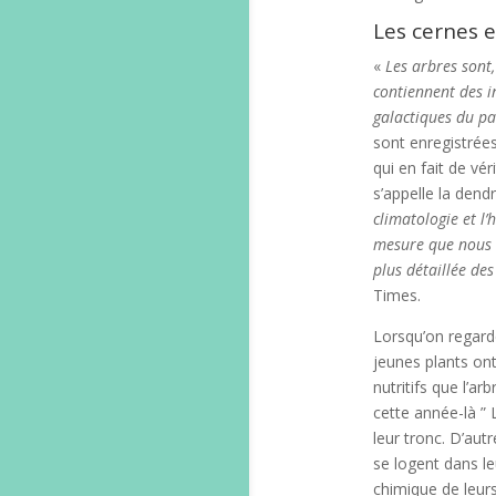
Les cernes e
«
Les arbres sont,
contiennent des i
galactiques du pa
sont enregistrée
qui en fait de vé
s’appelle la den
climatologie et l
mesure que nous c
plus détaillée des
Times.
Lorsqu’on regard
jeunes plants ont
nutritifs que l’a
cette année-là ”
leur tronc. D’aut
se logent dans l
chimique de leurs