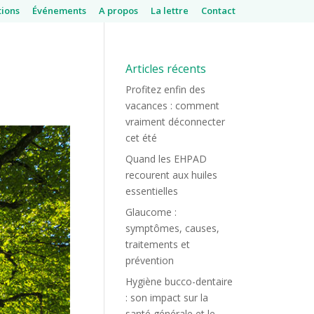
tions
Événements
A propos
La lettre
Contact
Articles récents
Profitez enfin des
vacances : comment
vraiment déconnecter
cet été
Quand les EHPAD
recourent aux huiles
essentielles
Glaucome :
symptômes, causes,
traitements et
prévention
Hygiène bucco-dentaire
: son impact sur la
santé générale et le