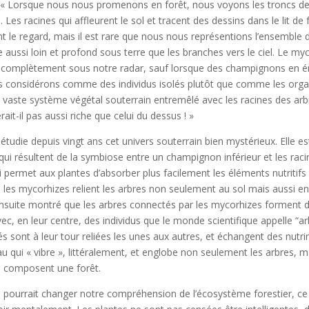
« Lorsque nous nous promenons en forêt, nous voyons les troncs des
 Les racines qui affleurent le sol et tracent des dessins dans le lit de 
t le regard, mais il est rare que nous nous représentions l’ensemble d
e aussi loin et profond sous terre que les branches vers le ciel. Le myc
e complètement sous notre radar, sauf lorsque des champignons en é
es considérons comme des individus isolés plutôt que comme les org
un vaste système végétal souterrain entremêlé avec les racines des a
ait-il pas aussi riche que celui du dessus ! »
tudie depuis vingt ans cet univers souterrain bien mystérieux. Elle est
ui résultent de la symbiose entre un champignon inférieur et les raci
i permet aux plantes d’absorber plus facilement les éléments nutritif
urs les mycorhizes relient les arbres non seulement au sol mais aussi en
nsuite montré que les arbres connectés par les mycorhizes forment 
, en leur centre, des individus que le monde scientifique appelle “ar
sont à leur tour reliées les unes aux autres, et échangent des nutri
au qui « vibre », littéralement, et englobe non seulement les arbres, m
i composent une forêt.
 pourrait changer notre compréhension de l’écosystème forestier, ce 