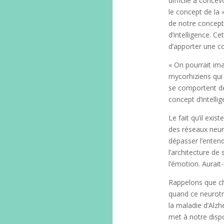
difficile à conce
le concept de la
de notre concept
d’intelligence. C
d’apporter une c
« On pourrait im
mycorhiziens qui
se comportent de
concept d’intellig
Le fait qu’il exi
des réseaux neuro
dépasser l’enten
l’architecture de
l’émotion. Aurai
Rappelons que ch
quand ce neurotra
la maladie d’Alzhe
met à notre dispo