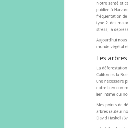
Notre santé et ce
publiée à Harvar
fréquentation de 
type 2, des malad
stress, la dépress
Aujourd’hui nous 
monde végétal et 
Les arbre
La déforestation 
Californie, la Bol
une nécessaire pi
notre bien commu
lien intime qui n
Mes points de dé
arbres (auteur n
David Haskell (
Un