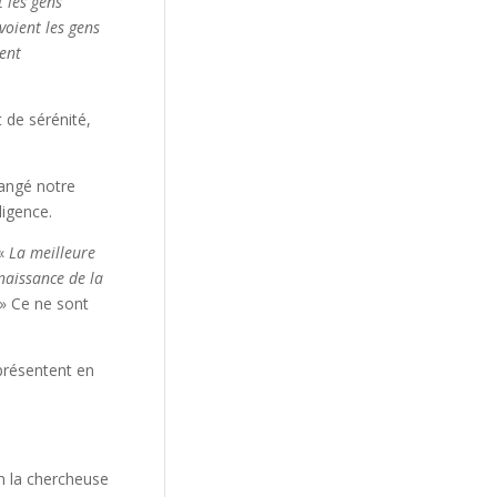
t les gens
 voient les gens
lent
 de sérénité,
angé notre
ligence.
 «
La meilleure
naissance de la
» Ce ne sont
 présentent en
n la chercheuse