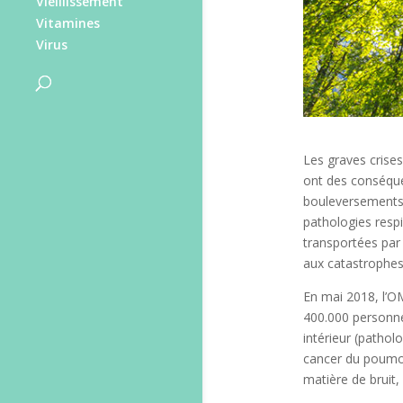
Vieillissement
Vitamines
Virus
Les graves crises 
ont des conséque
bouleversements 
pathologies respi
transportées par 
aux catastrophes 
En mai 2018, l’OM
400.000 personne
intérieur (pathol
cancer du poumon)
matière de bruit, 