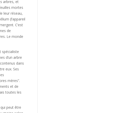
 arbres, et
feuilles mortes
e leur réseau,
élium (l’appareil
mergent. C’est
anes de
rbres. Le monde
 spécialiste
nes d’un arbre
s contenus dans
tre eux. Ses
des
bres mères”.
ments et de
ais toutes les
qui peut être