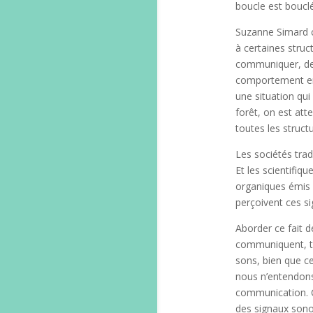
boucle est bouc
Suzanne Simard co
à certaines struc
communiquer, de 
comportement en 
une situation qui
forêt, on est atte
toutes les struct
Les sociétés tra
Et les scientifi
organiques émis d
perçoivent ces s
Aborder ce fait d
communiquent, to
sons, bien que c
nous n’entendons
communication. C’
des signaux sono