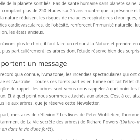
lle de la planète sont liés. Pas de santé humaine sans planète saine.
d compilant plus de 250 études sur 25 ans montre que la présence et 
la nature réduisent les risques de maladies respiratoires chroniques,
ies cardiovasculaires, de l’obésité, renforcent l’immunité naturelle, lut
ion, les états anxieux.
n’avons plus le choix, il faut faire un retour à la Nature et prendre en
plus particulièrement les arbres dont l’étude réserve bien des surpris
s portent un message
record qu’a connue, l’Amazonie, les incendies spectaculaires qui ont d
ivie et l’Australie – toutes ces forêts parties en fumée ont fait l’effet d
qûre de rappel : les arbres sont venus nous rappeler à quel point les 
n. Et à quel point nous sommes attachés aux arbres. C’est à cet at
ous lie aux arbres, que je réserve cette Newsletter.
part, mes axes de réflexion ? Les livres de Peter Wohlleben, l’homme 
otamment de La Vie secrète des arbres) de Richard Powers (
L’Arbre- 
 an dans la vie d’une forêt
),