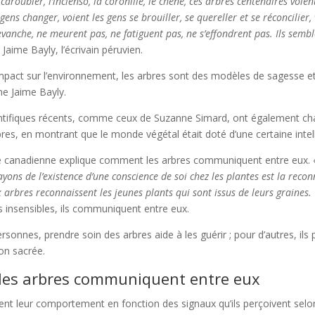
caroubier, l’incienso, la coronille, le chêne, ces arbres centenaires voien
 gens changer, voient les gens se brouiller, se quereller et se réconcilier,
evanche, ne meurent pas, ne fatiguent pas, ne s’effondrent pas. Ils semb
t Jaime Bayly, l’écrivain péruvien.
impact sur l’environnement, les arbres sont des modèles de sagesse et
e Jaime Bayly.
ntifiques récents, comme ceux de Suzanne Simard, ont également ch
bres, en montrant que le monde végétal était doté d’une certaine intel
e canadienne explique comment les arbres communiquent entre eux.
yons de l’existence d’une conscience de soi chez les plantes est la recon
 arbres reconnaissent les jeunes plants qui sont issus de leurs graines.
s insensibles, ils communiquent entre eux.
rsonnes, prendre soin des arbres aide à les guérir ; pour d’autres, ils
on sacrée.
es arbres communiquent entre eux
ent leur comportement en fonction des signaux qu’ils perçoivent selo