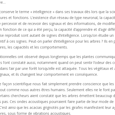
lée…
nserve le terme « intelligence » dans ses travaux dès lors que la scie
tures et fonctions. L’existence d’un réseau de type neuronal, la capaci
percevoir et de recevoir des signaux et des informations, de modifie
fonction de ce qui a été perçu, la capacité d’apprendre et d’agir di
 se reproduit sont autant de signes d’intelligence. Lorsqu’on étudie un
ntif à ces signes. Peut-on parler d’intelligence pour les arbres ? Ils e
ures, les capacités et les comportements.
ditionnelles ont observé depuis longtemps que les plantes communique
ques l’ont constaté aussi, notamment quand on peut sentir l’odeur des
ans l’air par une forêt lorsqu’elle est attaquée. Tous les végétaux e
ignaux, et ils changent leur comportement en conséquence.
e façon scientifique nous fait simplement prendre conscience que les
ut comme nous autres êtres humains. Seulement elles ne le font pa
ertains chercheurs aient constaté que les arbres émettent beaucoup 
 pas. Ces ondes acoustiques pourraient faire partie de leur mode de
est ainsi que les acacias grignotés par les girafes manifestent leur a
res, sous forme de vibrations acoustiques.