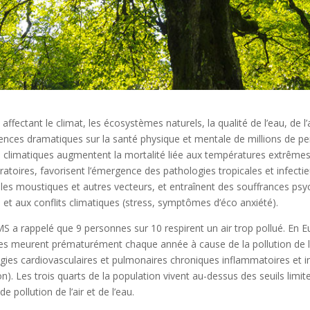
affectant le climat, les écosystèmes naturels, la qualité de l’eau, de l’
nces dramatiques sur la santé physique et mentale de millions de p
climatiques augmentent la mortalité liée aux températures extrêmes
ratoires, favorisent l’émergence des pathologies tropicales et infecti
les moustiques et autres vecteurs, et entraînent des souffrances psyc
et aux conflits climatiques (stress, symptômes d’éco anxiété).
S a rappelé que 9 personnes sur 10 respirent un air trop pollué. En E
s meurent prématurément chaque année à cause de la pollution de l’a
ogies cardiovasculaires et pulmonaires chroniques inflammatoires et i
. Les trois quarts de la population vivent au-dessus des seuils limit
de pollution de l’air et de l’eau.