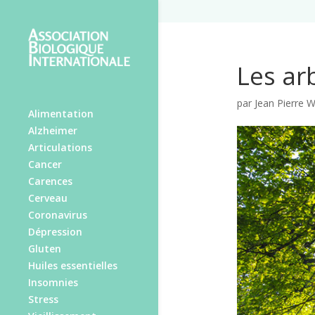
Les ar
par
Jean Pierre W
Alimentation
Alzheimer
Articulations
Cancer
Carences
Cerveau
Coronavirus
Dépression
Gluten
Huiles essentielles
Insomnies
Stress