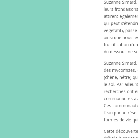
Suzanne Simard. 
leurs frondaisons.
attirent égalemen
qui peut s’étendr
végétatif), pass
ainsi que nous l
fructification d’
du dessous ne ser
Suzanne Simard, é
des mycorhizes, q
(chêne, hêtre) qu
le sol. Par aille
recherches ont e
communautés avec
Ces communautés 
l’eau par un rése
formes de vie qu
Cette découverte