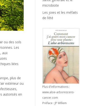
microbiote
Les joies et les méfaits
de l’été
air ou des sols
ersonnes. Les
, aux
euses
hiques liées
urope, plus de
ir extérieur ou
Plus d'informations :
nfectieuses,
www.aloe-arborescens-
es autorisés en
cancer.com
Préface : JP WIllem