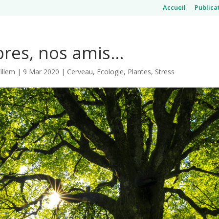
Accueil
Publica
bres, nos amis…
illem
|
9 Mar 2020
|
Cerveau
,
Ecologie
,
Plantes
,
Stress