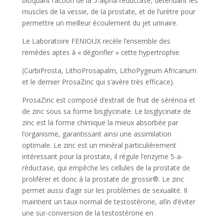
bloquant l’action de la 5-alpha-réductase, détendant les
muscles de la vessie, de la prostate, et de l’urètre pour
permettre un meilleur écoulement du jet urinaire.
Le Laboratoire FENIOUX recèle l’ensemble des
remèdes aptes à « dégonfler » cette hypertrophie.
(CurbiProsta, LithoProsapalm, LithoPygeum Africanum
et le dernier ProsaZinc qui s’avère très efficace).
ProsaZinc est composé d’extrait de fruit de sérénoa et
de zinc sous sa forme bisglycinate. Le bisglycinate de
zinc est la forme chimique la mieux absorbée par
l’organisme, garantissant ainsi une assimilation
optimale. Le zinc est un minéral particulièrement
intéressant pour la prostate, il régule l’enzyme 5-a-
réductase, qui empêche les cellules de la prostate de
proliférer et donc à la prostate de grossir®. Le zinc
permet aussi d’agir sur les problèmes de sexualité. Il
maintient un taux normal de testostérone, afin d’éviter
une sur-conversion de la testostérone en