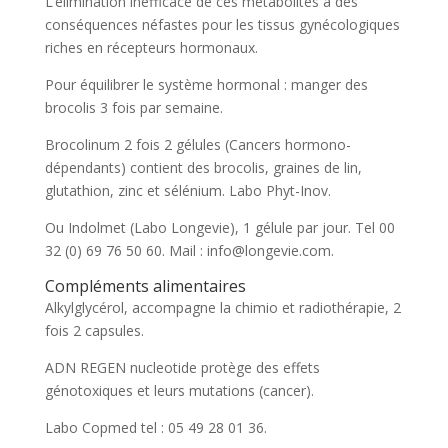
L’élimination inefficace de ces métabolites a des
conséquences néfastes pour les tissus gynécologiques
riches en récepteurs hormonaux.
Pour équilibrer le système hormonal : manger des
brocolis 3 fois par semaine.
Brocolinum 2 fois 2 gélules (Cancers hormono-
dépendants) contient des brocolis, graines de lin,
glutathion, zinc et sélénium. Labo Phyt-Inov.
Ou Indolmet (Labo Longevie), 1 gélule par jour. Tel 00
32 (0) 69 76 50 60. Mail : info@longevie.com.
Compléments alimentaires
Alkylglycérol, accompagne la chimio et radiothérapie, 2
fois 2 capsules.
ADN REGEN nucleotide protège des effets
génotoxiques et leurs mutations (cancer).
Labo Copmed tel : 05 49 28 01 36.