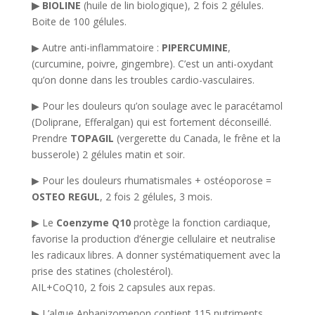
▶ BIOLINE
(huile de lin biologique), 2 fois 2 gélules.
Boite de 100 gélules.
▶ Autre anti-inflammatoire :
PIPERCUMINE
,
(curcumine, poivre, gingembre). C’est un anti-oxydant
qu’on donne dans les troubles cardio-vasculaires.
▶ Pour les douleurs qu’on soulage avec le paracétamol
(Doliprane, Efferalgan) qui est fortement déconseillé.
Prendre
TOPAGIL
(vergerette du Canada, le frêne et la
busserole) 2 gélules matin et soir.
▶ Pour les douleurs rhumatismales + ostéoporose =
OSTEO REGUL
, 2 fois 2 gélules, 3 mois.
▶ Le
Coenzyme Q10
protège la fonction cardiaque,
favorise la production d’énergie cellulaire et neutralise
les radicaux libres. A donner systématiquement avec la
prise des statines (cholestérol).
AIL+CoQ10, 2 fois 2 capsules aux repas.
▶ L’algue Aphanizomenon contient 115 nutriments