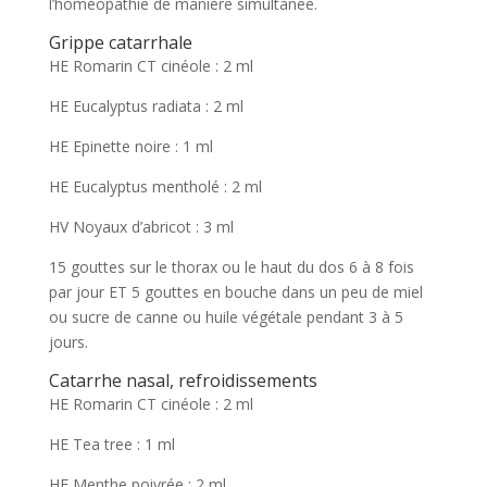
l’homéopathie de manière simultanée.
Grippe catarrhale
HE Romarin CT cinéole : 2 ml
HE Eucalyptus radiata : 2 ml
HE Epinette noire : 1 ml
HE Eucalyptus mentholé : 2 ml
HV Noyaux d’abricot : 3 ml
15 gouttes sur le thorax ou le haut du dos 6 à 8 fois
par jour ET 5 gouttes en bouche dans un peu de miel
ou sucre de canne ou huile végétale pendant 3 à 5
jours.
Catarrhe nasal, refroidissements
HE Romarin CT cinéole : 2 ml
HE Tea tree : 1 ml
HE Menthe poivrée : 2 ml