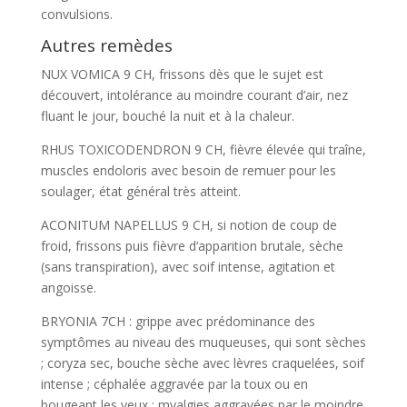
convulsions.
Autres remèdes
NUX VOMICA 9 CH, frissons dès que le sujet est
découvert, intolérance au moindre courant d’air, nez
fluant le jour, bouché la nuit et à la chaleur.
RHUS TOXICODENDRON 9 CH, fièvre élevée qui traîne,
muscles endoloris avec besoin de remuer pour les
soulager, état général très atteint.
ACONITUM NAPELLUS 9 CH, si notion de coup de
froid, frissons puis fièvre d’apparition brutale, sèche
(sans transpiration), avec soif intense, agitation et
angoisse.
BRYONIA 7CH : grippe avec prédominance des
symptômes au niveau des muqueuses, qui sont sèches
; coryza sec, bouche sèche avec lèvres craquelées, soif
intense ; céphalée aggravée par la toux ou en
bougeant les yeux ; myalgies aggravées par le moindre