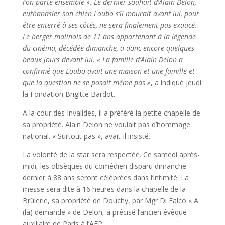
l’on parte ensemble ». Le dernier souhait d’Alain Delon,
euthanasier son chien Loubo s’il mourait avant lui, pour
être enterré à ses côtés, ne sera finalement pas exaucé.
Le berger malinois de 11 ans appartenant à la légende
du cinéma, décédée dimanche, a donc encore quelques
beaux jours devant lui. « La famille d’Alain Delon a
confirmé que Loubo avait une maison et une famille et
que la question ne se posait même pas »
, a indiqué jeudi
la Fondation Brigitte Bardot.
A la cour des Invalides, il a préféré la petite chapelle de
sa propriété. Alain Delon ne voulait pas d’hommage
national. « Surtout pas », avait-il insisté.
La volonté de la star sera respectée. Ce samedi après-
midi, les obsèques du comédien disparu dimanche
dernier à 88 ans seront célébrées dans l’intimité. La
messe sera dite à 16 heures dans la chapelle de la
Brûlerie, sa propriété de Douchy, par Mgr Di Falco « A
(la) demande » de Delon, a précisé l’ancien évêque
auxiliaire de Paris à l’AFP.